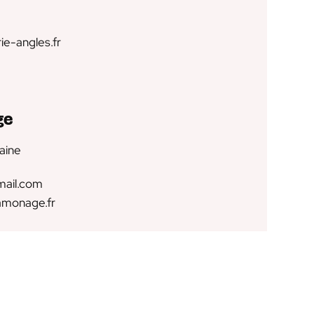
rie-angles.fr
ge
aine
ail.com
amonage.fr