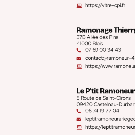
https://vitre-cpi.fr
Ramonage Thierry
37B Allée des Pins
41000 Blois
07 69 00 34 43
contact@ramoneur-41
https://www.ramoneur
Le P'tit Ramoneur
5 Route de Saint-Girons
09420 Castelnau-Durba
06 74 19 77 04
leptitramoneurariege
https://leptitramoneur