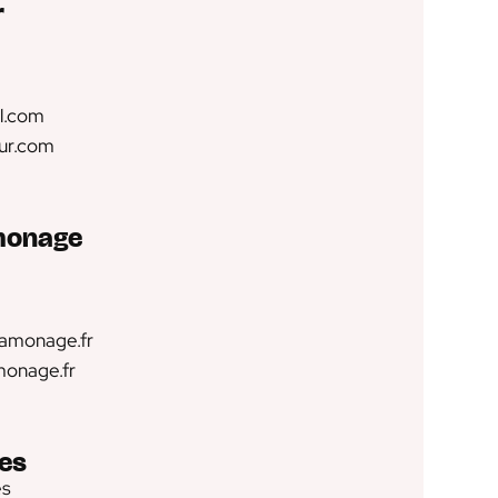
r
l.com
eur.com
amonage
ramonage.fr
monage.fr
les
es