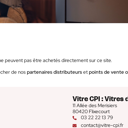
ne peuvent pas être achetés directement sur ce site.
rocher de nos
partenaires distributeurs
et
points de vente of
Vitre CPI : Vitres 
11 Allée des Merisiers
80420 Flixecourt
03 22 22 13 79
contact@vitre-cpi.fr