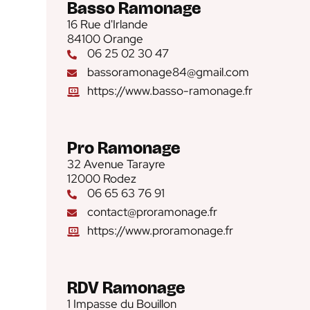
Basso Ramonage
16 Rue d'Irlande
84100 Orange
06 25 02 30 47
bassoramonage84@gmail.com
https://www.basso-ramonage.fr
Pro Ramonage
32 Avenue Tarayre
12000 Rodez
06 65 63 76 91
contact@proramonage.fr
https://www.proramonage.fr
RDV Ramonage
1 Impasse du Bouillon