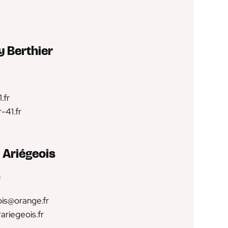
 Berthier
.fr
-41.fr
 Ariégeois
n
ois@orange.fr
ariegeois.fr