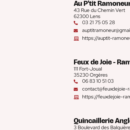
Au P'tit Ramoneu
43 Rue du Chemin Vert
62300 Lens
03 21 75 05 28
auptitramoneur@gmai
https://auptit-ramon
Feux de Joie - R
111 Fort-Joual
35230 Orgères
06 83 10 51 03
contact@feuxdejoie-
https://feuxdejoie-ra
Quincaillerie Ang
3 Boulevard des Balquièr