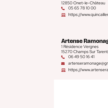
12850 Onet-le-Château
05 65 78 10 00
https://www.quincaille
Artense Ramona
1 Résidence Vergnes
15270 Champs Sur Tarent
06 49 50 16 41
artenseramonage@gm
https://www.artenser