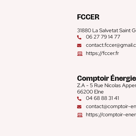
FCCER
31880 La Salvetat Saint Gi
06 27 79 14 77
contact.fccer@gmail.
https://fccer.fr
Comptoir Énergie
Z.A - 5 Rue Nicolas Appe
66200 Elne
04 68 88 31 41
contact@comptoir-ene
https://comptoir-ener