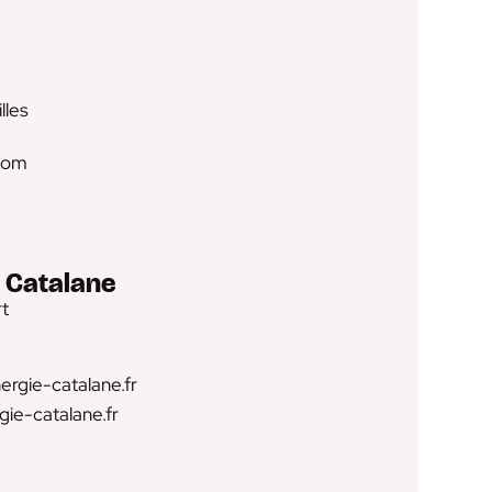
lles
com
 Catalane
rt
rgie-catalane.fr
gie-catalane.fr