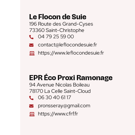
Le Flocon de Suie
196 Route des Grand-Cyses
73360 Saint-Christophe
04 79 25 59 00
contact@leflocondesuie.fr
https://www.leflocondesuie.fr
EPR Éco Proxi Ramonage
94 Avenue Nicolas Boileau
78170 La Celle Saint-Cloud
06 30 40 61 17
pronsseray@gmail.com
https://www.cfrf.fr