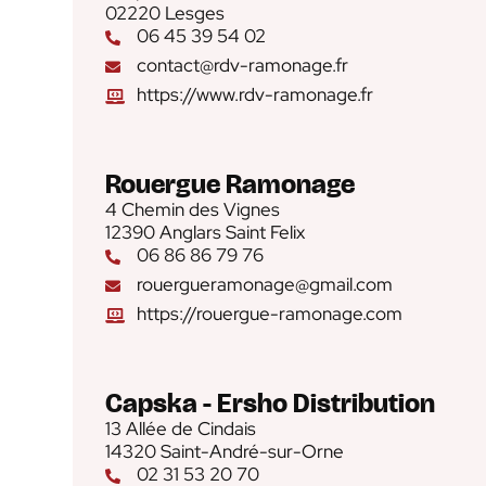
02220 Lesges
06 45 39 54 02
contact@rdv-ramonage.fr
https://www.rdv-ramonage.fr
Rouergue Ramonage
4 Chemin des Vignes
12390 Anglars Saint Felix
06 86 86 79 76
rouergueramonage@gmail.com
https://rouergue-ramonage.com
Capska - Ersho Distribution
13 Allée de Cindais
14320 Saint-André-sur-Orne
02 31 53 20 70