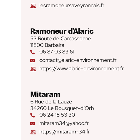
lesramoneursaveyronnais.fr
Ramoneur d'Alaric
53 Route de Carcassonne
11800 Barbaira
06 87 03 83 61
contact@alaric-environnement.fr
https://www.alaric-environnement.fr
Mitaram
6 Rue de la Lauze
34260 Le Bousquet-d’Orb
06 24 15 53 30
mitaram34@yahoo.fr
https://mitaram-34.fr